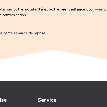
mpter sur
votre solidarité
et
votre bienveillance
pour vous pr
a contamination.
ns cette semaine de reprise,
Service
ise