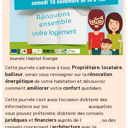
Journée Habitat Energie
Cette journée s’adresse à tous.
Propriétaire
,
locataire
,
bailleur
, venez vous renseigner sur la
rénovation
énergétique
de votre habitation et découvrez
comment
améliorer
votre
confort
quotidien.
Cette journée c’est aussi l’occasion d’obtenir des
informations sur les
aides financières
auxquelles
vous pouvez prétendre, d’obtenir des conseils
juridiques
et
financiers
auprès de l’
ADIL 31
, ou des
conseils concernant l’
architecture
avec le
CAUE 31